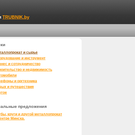
и
TRUBNIK.by
ики
таллопрокат и сырье
орудование и инструмент
знес и сотрудничество
роительство и недвижимость
томобили
лефоны и оргтехника
дых и путешествия
угое
иальные предложения
убы, круги и другой металлопрокат
ентре Минска.