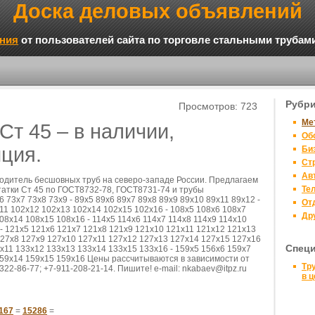
Доска деловых объявлений
ния
от пользователей сайта по торговле стальными трубам
Рубр
Просмотров: 723
Ме
т 45 – в наличии,
Об
ция.
Би
Ст
Ав
тель бесшовных труб на северо-западе России. Предлагаем
Те
татки Ст 45 по ГОСТ8732-78, ГОСТ8731-74 и трубы
6 73х7 73х8 73х9 - 89х5 89х6 89х7 89х8 89х9 89х10 89х11 89х12 -
От
11 102х12 102х13 102х14 102х15 102х16 - 108х5 108х6 108х7
Др
08х14 108х15 108х16 - 114х5 114х6 114х7 114х8 114х9 114х10
 - 121х5 121х6 121х7 121х8 121х9 121х10 121х11 121х12 121х13
127х8 127х9 127х10 127х11 127х12 127х13 127х14 127х15 127х16
Спец
3х11 133х12 133х13 133х14 133х15 133х16 - 159х5 156х6 159х7
159х14 159х15 159х16 Цены рассчитываются в зависимости от
Тр
 322-86-77; +7-911-208-21-14. Пишите! e-mail: nkabaev@itpz.ru
в ц
167
=
15286
=